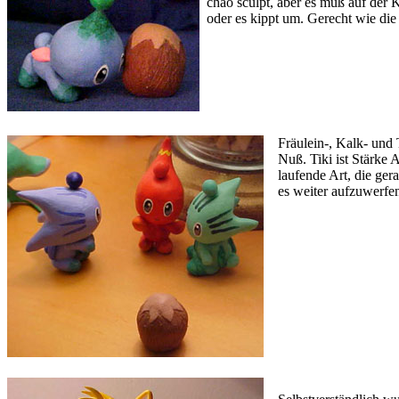
chao sculpt, aber es muß auf der K
oder es kippt um. Gerecht wie die
Fräulein-, Kalk- und
Nuß. Tiki ist Stärke 
laufende Art, die ger
es weiter aufzuwerfe