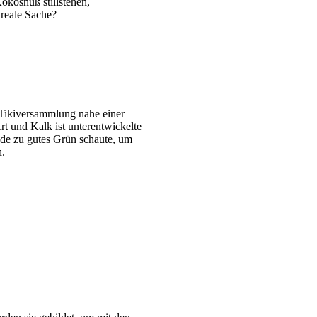
okosnuß stillstehen,
 reale Sache?
 Tikiversammlung nahe einer
Art und Kalk ist unterentwickelte
ade zu gutes Grün schaute, um
n.